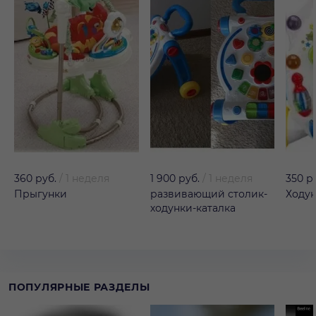
360 руб.
/
1 неделя
1 900 руб.
/
1 неделя
350 р
Прыгунки
развивающий столик-
Ходун
ходунки-каталка
ПОПУЛЯРНЫЕ РАЗДЕЛЫ