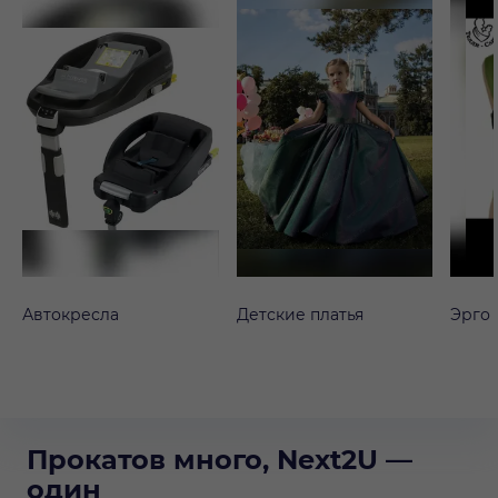
Автокресла
Детские платья
Эрго
Прокатов много, Next2U —
один