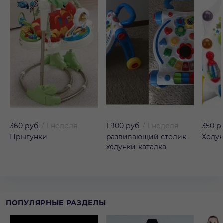
360 руб.
/
1 неделя
1 900 руб.
/
1 неделя
350 р
Прыгунки
развивающий столик-
Ходун
ходунки-каталка
ПОПУЛЯРНЫЕ РАЗДЕЛЫ