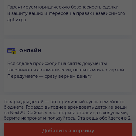
Гарантируем юридическую безопасность сделки
и защиту ваших интересов на правах независимого
арбитра
ОНЛАЙН
Вся сделка происходит на сайте: документы
заполняются автоматически, платить можно картой.
Передумаете — сразу вернем деньги.
Товары для детей — это приличный кусок семейного
бюджета. Гораздо выгоднее арендовать детские вещи
на Next2U. Сейчас у вас открыта страница с ходунками,
берите напрокат и пользуйтесь. Эта вещь обойдется в 2
500 р. за 1 нед. Нажмите кнопку «Арендовать» — мы
поможем избежать лишней нервотрепки, когда вы
Добавить в корзину
оформляете прокат ходунков через сайт.