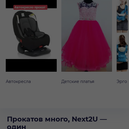
Автокресла
Детские платья
Эрго
Прокатов много, Next2U —
один