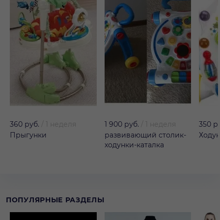
360 руб.
/
1 неделя
1 900 руб.
/
1 неделя
350 р
Прыгунки
развивающий столик-
Ходун
ходунки-каталка
ПОПУЛЯРНЫЕ РАЗДЕЛЫ