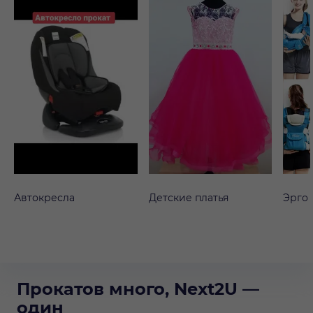
Автокресла
Детские платья
Эрго
Прокатов много, Next2U —
один