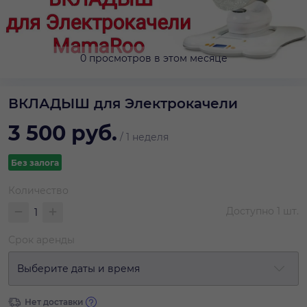
0 просмотров в этом месяце
ВКЛАДЫШ для Электрокачели
3 500
руб.
/
1 неделя
Без залога
Количество
Доступно
1
шт.
Срок аренды
Выберите даты и время
Нет доставки