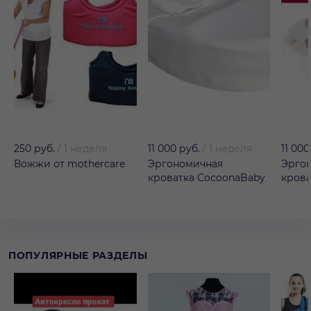
250 руб.
/
1 неделя
11 000 руб.
/
1 неделя
11 000
Вожжи от mothercare
Эргономичная
Эрго
кроватка CocoonаBaby
крова
ПОПУЛЯРНЫЕ РАЗДЕЛЫ