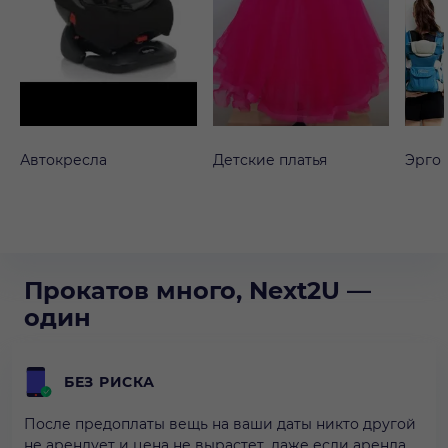
Автокресла
Детские платья
Эрго
Прокатов много, Next2U —
один
БЕЗ РИСКА
После предоплаты вещь на ваши даты никто другой
не арендует и цена не вырастет, даже если аренда