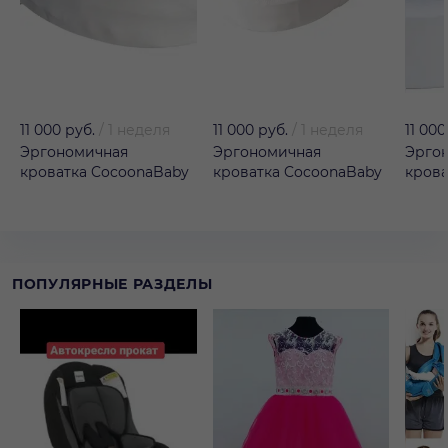
11 000 руб.
/
1 неделя
11 000 руб.
/
1 неделя
11 000
Эргономичная
Эргономичная
Эрго
кроватка CocoonаBaby
кроватка CocoonаBaby
крова
ПОПУЛЯРНЫЕ РАЗДЕЛЫ