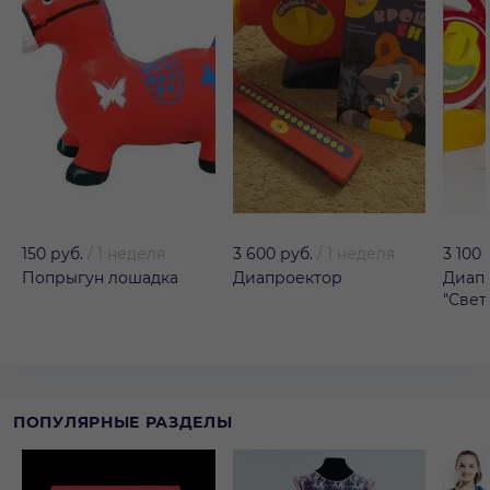
150 руб.
/
1 неделя
3 600 руб.
/
1 неделя
3 100 
Попрыгун лошадка
Диапроектор
Диап
"Све
ПОПУЛЯРНЫЕ РАЗДЕЛЫ