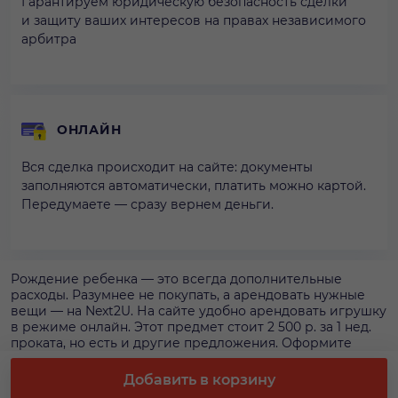
Гарантируем юридическую безопасность сделки
и защиту ваших интересов на правах независимого
арбитра
ОНЛАЙН
Вся сделка происходит на сайте: документы
заполняются автоматически, платить можно картой.
Передумаете — сразу вернем деньги.
Рождение ребенка — это всегда дополнительные
расходы. Разумнее не покупать, а арендовать нужные
вещи — на Next2U. На сайте удобно арендовать игрушку
в режиме онлайн. Этот предмет стоит 2 500 р. за 1 нед.
проката, но есть и другие предложения. Оформите
аренду игрушки с помощью нашего сервиса: будет
действовать гарантия наличия, стоимость не
Добавить в корзину
поменяется.