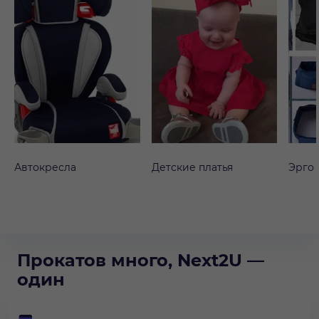
Автокресла
Детские платья
Эрго
Прокатов много, Next2U —
один