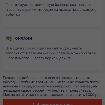
Гарантируем юридическую безопасность сделки
и защиту ваших интересов на правах независимого
арбитра
ОНЛАЙН
Вся сделка происходит на сайте: документы
заполняются автоматически, платить можно картой.
Передумаете — сразу вернем деньги.
Рождение ребенка — это всегда дополнительные
расходы. Чтобы не тратить лишнего и не хранить потом
ненужные вещи, возьмите их напрокат. Например, на
площадке сдают бассейн — берите и пользуйтесь.
Можно взять именно этот предмет и заплатить 1 000 р.
за 1 нед. аренды. Оформляйте и оплачивайте аренду
бассейна на площадке — так мы сможем гарантировать
Добавить в корзину