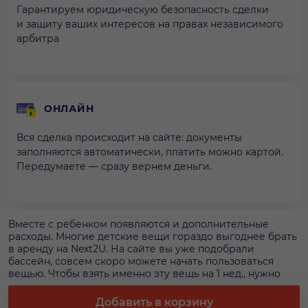
Гарантируем юридическую безопасность сделки
и защиту ваших интересов на правах независимого
арбитра
ОНЛАЙН
Вся сделка происходит на сайте: документы
заполняются автоматически, платить можно картой.
Передумаете — сразу вернем деньги.
Вместе с ребенком появляются и дополнительные
расходы. Многие детские вещи гораздо выгоднее брать
в аренду на Next2U. На сайте вы уже подобрали
бассейн, совсем скоро можете начать пользоваться
вещью. Чтобы взять именно эту вещь на 1 нед., нужно
заплатить 200 р. Чтобы получить гарантии наличия
бассейна и фиксированной цены, оформляйте аренду
Добавить в корзину