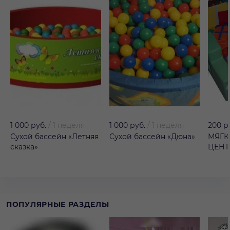
1 000 руб.
/
1 неделя
1 000 руб.
/
1 неделя
200 р
Сухой бассейн «Летняя
Сухой бассейн «Дюна»
МЯГК
сказка»
ЦЕНТ
ПОПУЛЯРНЫЕ РАЗДЕЛЫ