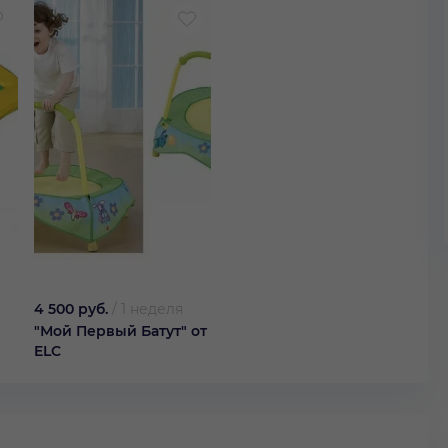
4 500 руб.
/
1 неделя
"Мой Первый Батут" от
ELC