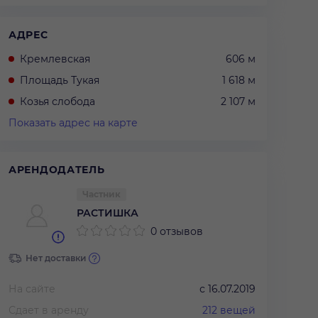
АДРЕС
Кремлевская
606 м
Площадь Тукая
1 618 м
Козья слобода
2 107 м
Показать адрес на карте
АРЕНДОДАТЕЛЬ
Частник
РАСТИШКА
0 отзывов
Нет доставки
На сайте
с
16.07.2019
Сдает в аренду
212
вещей