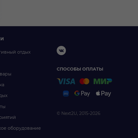
ИИ
тивный отдых
СПОСОБЫ ОПЛАТЫ
овары
ка
дых
ты
© Next2U, 2015-2026
риятий
ое оборудование