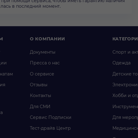
тут при помощи сервиса, чтобы иметь гарантию наличия
илась в последний момент.
М
О КОМПАНИИ
КАТЕГОР
у
Документы
Спорт и ак
ции
Пресса о нас
Одежда
катам
О сервисе
Детские т
ия
Отзывы
Электрони
Контакты
Хобби и от
Для СМИ
Инструмен
га
Сервис Подписки
Для мероп
Тест-драйв Центр
Медицинск