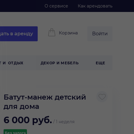
О сервисе
Как арендовать
Корзина
ать в аренду
Войти
Т И ОТДЫХ
ДЕКОР И МЕБЕЛЬ
ЕЩЕ
Батут-манеж детский
для дома
6 000
руб.
/
1 неделя
Без залога