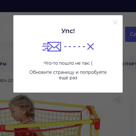
Упс!
Сд
Что-то пошло не так: (
АРЫ
ТЕХНИКА ДЛЯ ДОМА
ТУРИЗМ
СПОР
Обновите страницу и попробуйте
еще раз
арь для подвижных игр
Батуты