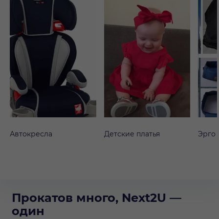
Автокресла
Детские платья
Эрго
Прокатов много, Next2U —
один