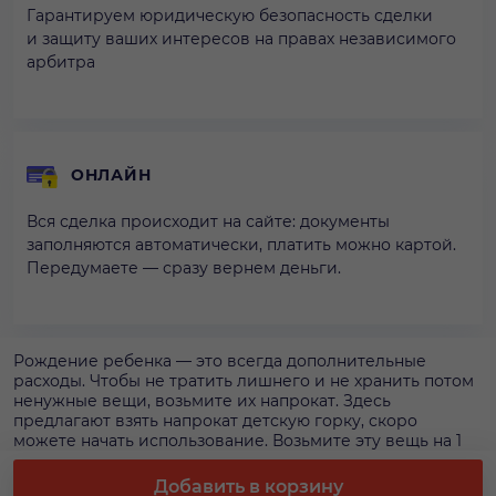
Гарантируем юридическую безопасность сделки
и защиту ваших интересов на правах независимого
арбитра
ОНЛАЙН
Вся сделка происходит на сайте: документы
заполняются автоматически, платить можно картой.
Передумаете — сразу вернем деньги.
Рождение ребенка — это всегда дополнительные
расходы. Чтобы не тратить лишнего и не хранить потом
ненужные вещи, возьмите их напрокат. Здесь
предлагают взять напрокат детскую горку, скоро
можете начать использование. Возьмите эту вещь на 1
нед. — стоимость аренды составит 123 р. Не забудьте,
оформление аренды детской горки через сайт — это
Добавить в корзину