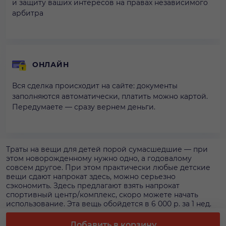
и защиту ваших интересов на правах независимого
арбитра
ОНЛАЙН
Вся сделка происходит на сайте: документы
заполняются автоматически, платить можно картой.
Передумаете — сразу вернем деньги.
Траты на вещи для детей порой сумасшедшие — при
этом новорожденному нужно одно, а годовалому
совсем другое. При этом практически любые детские
вещи сдают напрокат здесь, можно серьезно
сэкономить. Здесь предлагают взять напрокат
спортивный центр/комплекс, скоро можете начать
использование. Эта вещь обойдется в 6 000 р. за 1 нед.
Аренду спортивного центра/комплекса безопаснее
всего оформлять на площадке, чтобы получить гарантии
Добавить в корзину