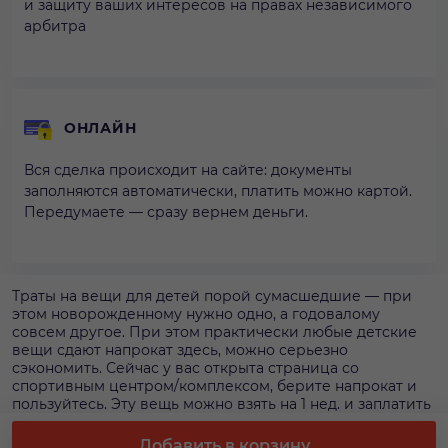
и защиту ваших интересов на правах независимого
арбитра
ОНЛАЙН
Вся сделка происходит на сайте: документы
заполняются автоматически, платить можно картой.
Передумаете — сразу вернем деньги.
Траты на вещи для детей порой сумасшедшие — при
этом новорожденному нужно одно, а годовалому
совсем другое. При этом практически любые детские
вещи сдают напрокат здесь, можно серьезно
сэкономить. Сейчас у вас открыта страница со
спортивным центром/комплексом, берите напрокат и
пользуйтесь. Эту вещь можно взять на 1 нед. и заплатить
5 000 р. Оформляйте аренду спортивного центра/
комплекса на сайте, чтобы иметь гарантию наличия и
Добавить в корзину