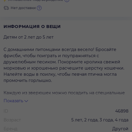
Нет доставки
ИНФОРМАЦИЯ О ВЕЩИ
Детям от 2 лет до 5 лет
С домашними питомцами всегда весело! Бросайте
фрисби, чтобы поиграть и поупражняться с
дружелюбным песиком. Покормите кролика свежей
морковью и хорошенько расчешите шерстку кошечки.
Налейте воды в поилку, чтобы певчая птичка могла
промочить горлышко.
Каждую из зверюшек можно посадить на специальные
подставки.
Показать
Все животные достаточно устойчиво стоят, но птицу
ID
46898
лучше посадить на цветок.
В комплекте:
Возраст
5 лет, 2 года, 3 года, 4 года
Бренд
Другой
4 минифигурки (кролик, кот, собака и птица).