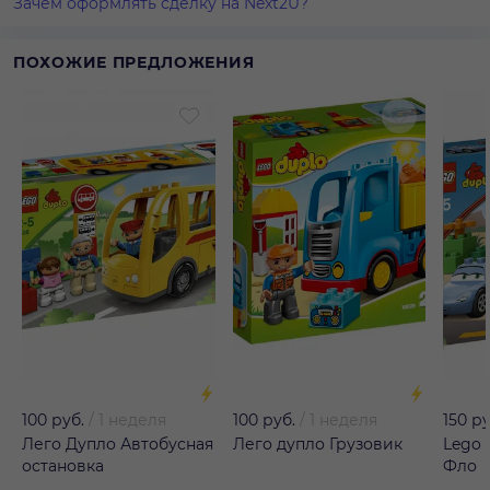
Зачем оформлять сделку на Next2U?
ПОХОЖИЕ ПРЕДЛОЖЕНИЯ
100 руб.
/
1 неделя
100 руб.
/
1 неделя
150 ру
Лего Дупло Автобусная
Лего дупло Грузовик
Lego 
остановка
Фло