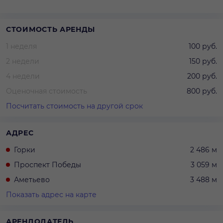
Аксессуары: летающий диск, тарелка, цветок и
расческа.
Всего 15 деталей.
СТОИМОСТЬ АРЕНДЫ
1 неделя
100 руб.
2 недели
150 руб.
4 недели
200 руб.
Оценочная стоимость
800 руб.
Посчитать стоимость на другой срок
АДРЕС
Горки
2 486 м
Проспект Победы
3 059 м
Аметьево
3 488 м
Показать адрес на карте
АРЕНДОДАТЕЛЬ