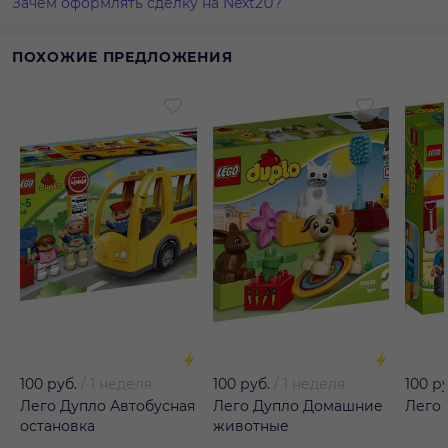
Зачем оформлять сделку на Next2U?
ПОХОЖИЕ ПРЕДЛОЖЕНИЯ
100 руб.
/
1 неделя
100 руб.
/
1 неделя
100 р
Лего Дупло Автобусная
Лего Дупло Домашние
Лего 
остановка
животные