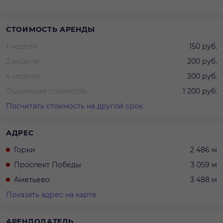
3 минифигурки (официант-пекарь, а также мама с
дочкой).
Аксессуары: чайник, 2 багета, кассовый аппарат, торт и
СТОИМОСТЬ АРЕНДЫ
др.
1 неделя
150 руб.
Всего 52 детали.
2 недели
200 руб.
4 недели
300 руб.
Оценочная стоимость
1 200 руб.
Посчитать стоимость на другой срок
АДРЕС
Горки
2 486 м
Проспект Победы
3 059 м
Аметьево
3 488 м
Показать адрес на карте
АРЕНДОДАТЕЛЬ