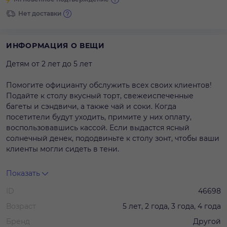
Нет доставки
ИНФОРМАЦИЯ О ВЕЩИ
Детям от 2 лет до 5 лет
Помогите официанту обслужить всех своих клиентов!
Подайте к столу вкусный торт, свежеиспеченные
багеты и сэндвичи, а также чай и соки. Когда
посетители будут уходить, примите у них оплату,
воспользовавшись кассой. Если выдастся ясный
солнечный денек, пододвиньте к столу зонт, чтобы ваши
клиенты могли сидеть в тени.
Двери кондитерской, а также створку духовки можно
Показать
открывать и закрывать.
ID
46698
Столы и стулья можно двигать и устанавливать в любом
удобном для вас месте.
Возраст
5 лет, 2 года, 3 года, 4 года
В комплекте:
Бренд
Другой