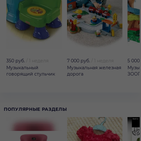
350 руб.
/
1 неделя
7 000 руб.
/
1 неделя
5 000
Музыкальный
Музыкальная железная
Музы
говорящий стульчик
дорога
ЗОО
ПОПУЛЯРНЫЕ РАЗДЕЛЫ