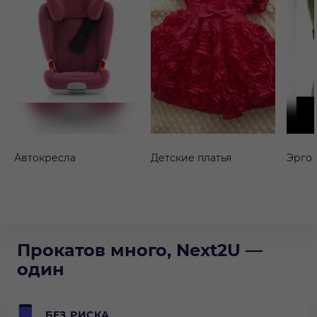
Автокресла
Детские платья
Эрго
Прокатов много, Next2U —
один
БЕЗ РИСКА