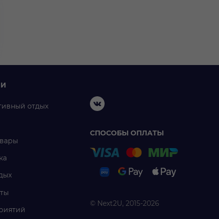
ИИ
тивный отдых
СПОСОБЫ ОПЛАТЫ
овары
ка
дых
ты
© Next2U, 2015-2026
риятий