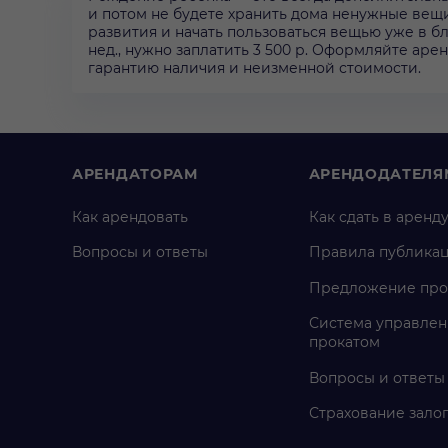
и потом не будете хранить дома ненужные вещи
развития и начать пользоваться вещью уже в б
нед., нужно заплатить 3 500 р. Оформляйте аре
гарантию наличия и неизменной стоимости.
АРЕНДАТОРАМ
АРЕНДОДАТЕЛЯ
Как арендовать
Как сдать в аренд
Вопросы и ответы
Правила публика
Предложение про
Система управлен
прокатом
Вопросы и ответы
Страхование зало