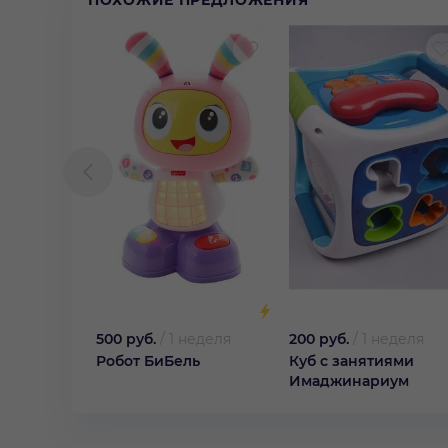
500 руб.
/
1 неделя
200 руб.
/
1 неделя
Робот БиБель
Куб с занятиями
Имаджинариум