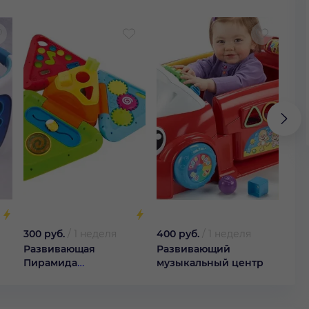
300 руб.
/
1 неделя
400 руб.
/
1 неделя
400
Развивающая
Развивающий
Сто
Пирамида
музыкальный центр
Имаджинариум