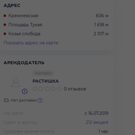
АДРЕС
Кремлевская
606 м
Площадь Тукая
1 618 м
Козья слобода
2 107 м
Показать адрес на карте
АРЕНДОДАТЕЛЬ
Частник
РАСТИШКА
0 отзывов
Нет доставки
На сайте
с
16.07.2019
Сдает в аренду
212
вещей
Среднее время ответа
1 час