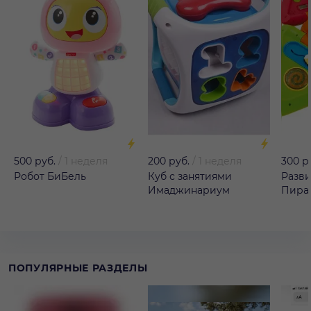
500 руб.
/
1 неделя
200 руб.
/
1 неделя
300 р
Робот БиБель
Куб с занятиями
Разв
Имаджинариум
Пира
Имад
ПОПУЛЯРНЫЕ РАЗДЕЛЫ