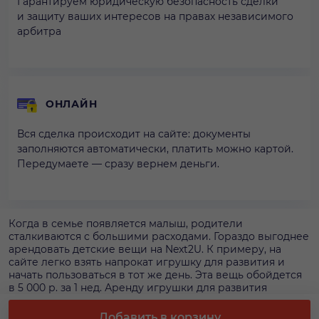
Гарантируем юридическую безопасность сделки
и защиту ваших интересов на правах независимого
арбитра
ОНЛАЙН
Вся сделка происходит на сайте: документы
заполняются автоматически, платить можно картой.
Передумаете — сразу вернем деньги.
Когда в семье появляется малыш, родители
сталкиваются с большими расходами. Гораздо выгоднее
арендовать детские вещи на Next2U. К примеру, на
сайте легко взять напрокат игрушку для развития и
начать пользоваться в тот же день. Эта вещь обойдется
в 5 000 р. за 1 нед. Аренду игрушки для развития
безопаснее всего оформлять на площадке, чтобы
получить гарантии и рассчитываться банковской
Добавить в корзину