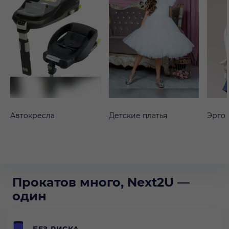
Автокресла
Детские платья
Эрго
Прокатов много, Next2U —
один
БЕЗ РИСКА