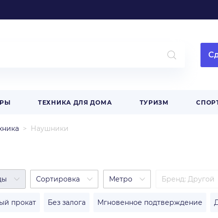
Сд
АРЫ
ТЕХНИКА ДЛЯ ДОМА
ТУРИЗМ
СПОР
ехника
Наушники
ды
Сортировка
Метро
Бренд
:
Другой
ый прокат
Без залога
Мгновенное подтверждение