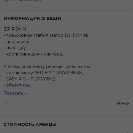
ИНФОРМАЦИЯ О ВЕЩИ
DJI RONIN
- трехосевой стабилизатор DJI RONIN;
- площадка;
- пульт д/у;
- крепления для монитора.
К этому комплекту рекомендуем взять:
- кинокамеру RED EPIC DRAGON 6K;
- EASY RIG + FLOWCINE;
- объективы.
Показать
Оборудование сдается в аренду только с техническим
ID
59856
специалистом. Работа технического специалиста
оплачивается отдельно из расчета 2500 руб. в смену (10
часов).
СТОИМОСТЬ АРЕНДЫ