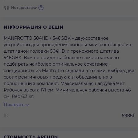
Нет доставки
ИНФОРМАЦИЯ О ВЕЩИ
MANFROTTO 504HD / 546GBK – двухсоставное
устройство для проведения киносъёмки, состоящее из
штативной головки 504HD и треножного штатива
546GBK. Вам не придётся больше самостоятельно
подбирать наиболее оптимальное сочетание -
специалисты из Manfrotto сделали это сами, выбрав два
своих рейтинговых продукта и объединив их в
полноценный комплект. Максимальная нагрузка 9 кг.
Рабочая высота 171 см. Минимальная рабочая высота 46
см. Вес 6.3 кг.
Показать
Комплект:
ID
59861
- штатив MANFROTTO 546GBK;
- голова MANFROTTO 504HD;
- растяжка;
- ручка;
СТОИМОСТЬ АРЕНДЫ