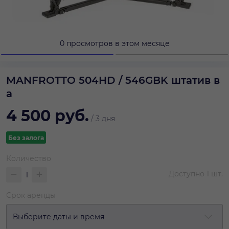
0 просмотров в этом месяце
MANFROTTO 504HD / 546GBK штатив в
а
4 500
руб.
/
3 дня
Без залога
Количество
Доступно
1
шт.
Срок аренды
Выберите даты и время