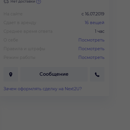
Нет доставки
На сайте
с
16.07.2019
Сдает в аренду
16
вещей
Среднее время ответа
1 час
О себе
Посмотреть
Правила и штрафы
Посмотреть
Режим работы
Посмотреть
Сообщение
Зачем оформлять сделку на Next2U?