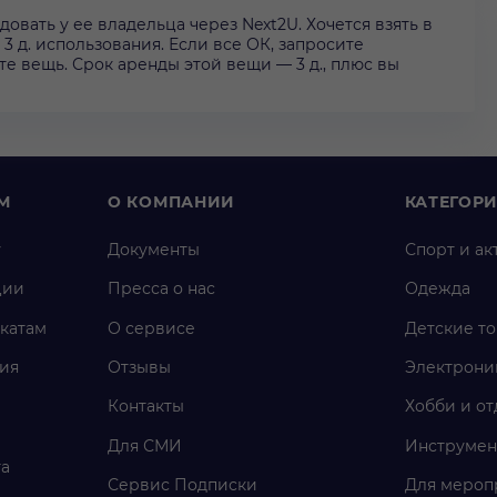
вать у ее владельца через Next2U. Хочется взять в
 3 д. использования. Если все ОК, запросите
те вещь. Срок аренды этой вещи — 3 д., плюс вы
М
О КОМПАНИИ
КАТЕГОР
у
Документы
Спорт и ак
ции
Пресса о нас
Одежда
катам
О сервисе
Детские т
ия
Отзывы
Электрони
Контакты
Хобби и от
Для СМИ
Инструмен
га
Сервис Подписки
Для мероп