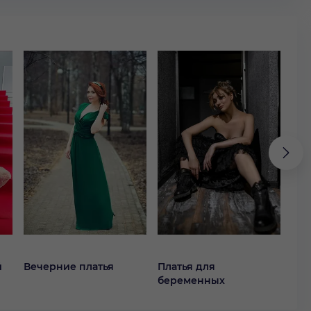
й
Вечерние платья
Платья для
Кок
беременных