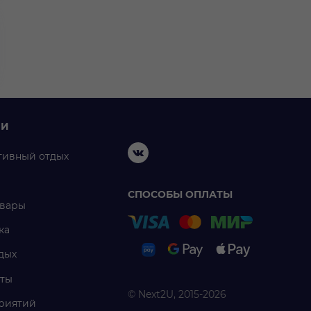
ИИ
тивный отдых
СПОСОБЫ ОПЛАТЫ
овары
ка
дых
ты
© Next2U, 2015-2026
риятий