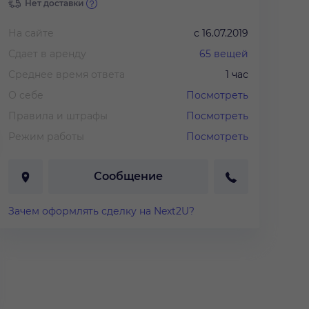
Нет доставки
На сайте
с
16.07.2019
Сдает в аренду
65
вещей
Среднее время ответа
1 час
О себе
Посмотреть
Правила и штрафы
Посмотреть
Режим работы
Посмотреть
Сообщение
Зачем оформлять сделку на Next2U?
0 руб.
/
3 дня
1 200 руб.
/
3 дня
4 800 руб.
/
тье "Кокетка"
Платье "Черный атлас"
Платье "Че
кружево"