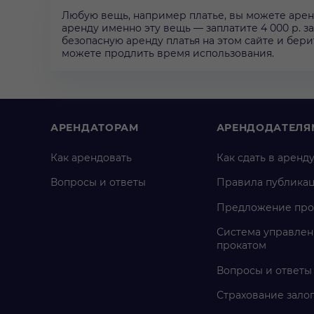
Любую вещь, например платье, вы можете арендо
аренду именно эту вещь — заплатите 4 000 р. за
безопасную аренду платья на этом сайте и бери
можете продлить время использования.
АРЕНДАТОРАМ
АРЕНДОДАТЕЛЯ
Как арендовать
Как сдать в аренд
Вопросы и ответы
Правила публика
Предложение про
Система управлен
прокатом
Вопросы и ответы
Страхование зало