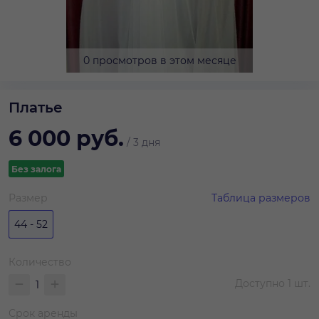
0 просмотров в этом месяце
Платье
6 000
руб.
/
3 дня
Без залога
Размер
Таблица размеров
44 - 52
Количество
Доступно
1
шт.
Срок аренды