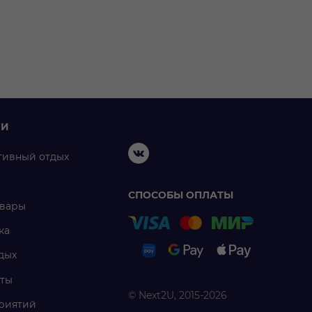
ИИ
тивный отдых
СПОСОБЫ ОПЛАТЫ
овары
ка
дых
ты
© Next2U, 2015-2026
риятий