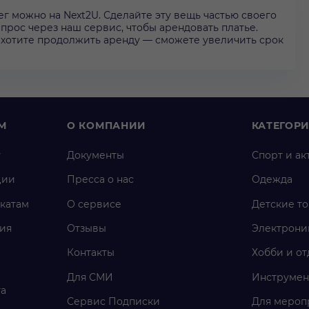
г можно на Next2U. Сделайте эту вещь частью своего
запрос через наш сервис, чтобы арендовать платье.
 захотите продолжить аренду — сможете увеличить срок
М
О КОМПАНИИ
КАТЕГОР
у
Документы
Спорт и ак
ции
Пресса о нас
Одежда
катам
О сервисе
Детские т
ия
Отзывы
Электрони
Контакты
Хобби и от
Для СМИ
Инструмен
га
Сервис Подписки
Для мероп