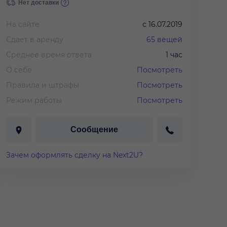
Нет доставки
На сайте
с
16.07.2019
Сдает в аренду
65
вещей
Среднее время ответа
1 час
О себе
Посмотреть
Правила и штрафы
Посмотреть
Режим работы
Посмотреть
Сообщение
Зачем оформлять сделку на Next2U?
0 руб.
/
3 дня
1 200 руб.
/
3 дня
4 800 руб.
/
тье "Кокетка"
Платье "Черный атлас"
Платье "Чер
кружево"