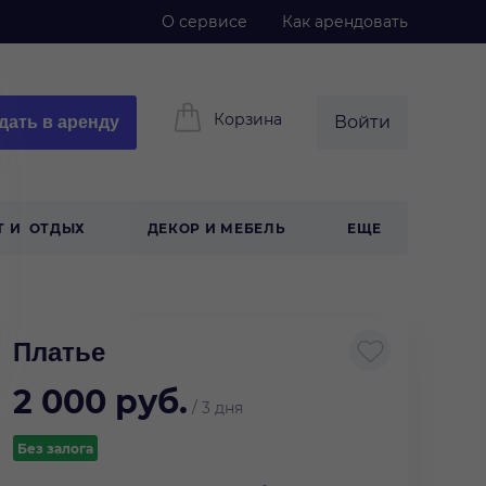
О сервисе
Как арендовать
Корзина
дать в аренду
Войти
Т И ОТДЫХ
ДЕКОР И МЕБЕЛЬ
ЕЩЕ
Платье
2 000
руб.
/
3 дня
Без залога