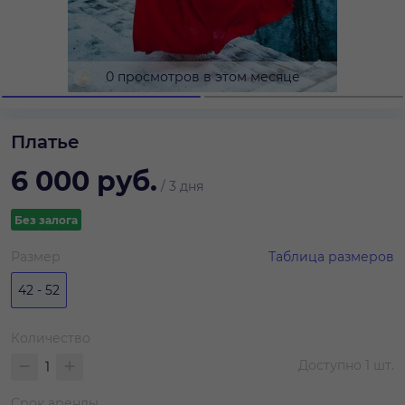
0 просмотров в этом месяце
Платье
6 000
руб.
/
3 дня
Без залога
Размер
Таблица размеров
42 - 52
Количество
Доступно
1
шт.
Срок аренды