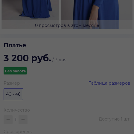
0 просмотров в этом месяце
Платье
3 200
руб.
/
3 дня
Без залога
Размер
Таблица размеров
40 - 46
Количество
Доступно
1
шт.
Срок аренды