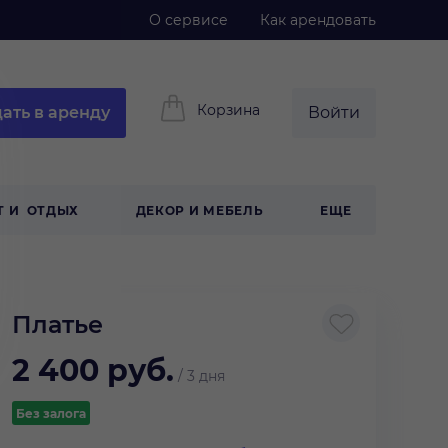
О сервисе
Как арендовать
Корзина
ать в аренду
Войти
Т И ОТДЫХ
ДЕКОР И МЕБЕЛЬ
ЕЩЕ
Платье
2 400
руб.
/
3 дня
Без залога