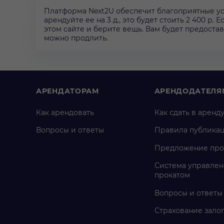
Платформа Next2U обеспечит благоприятные ус
арендуйте ее на 3 д., это будет стоить 2 400 р.
этом сайте и берите вещь. Вам будет предоставл
можно продлить.
АРЕНДАТОРАМ
АРЕНДОДАТЕЛЯ
Как арендовать
Как сдать в аренд
Вопросы и ответы
Правила публика
Предложение про
Система управлен
прокатом
Вопросы и ответы
Страхование зало