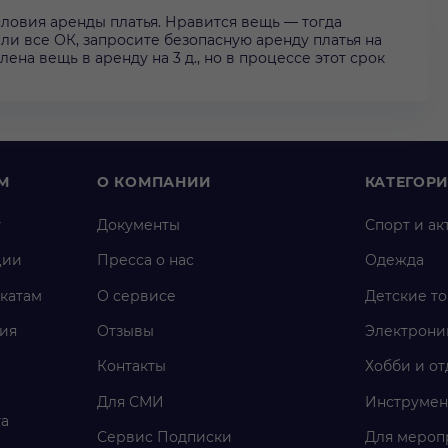
ловия аренды платья. Нравится вещь — тогда
 Если все ОК, запросите безопасную аренду платья на
ена вещь в аренду на 3 д., но в процессе этот срок
М
О КОМПАНИИ
КАТЕГОР
у
Документы
Спорт и ак
ции
Пресса о нас
Одежда
катам
О сервисе
Детские т
ия
Отзывы
Электрони
Контакты
Хобби и от
Для СМИ
Инструмен
га
Сервис Подписки
Для мероп