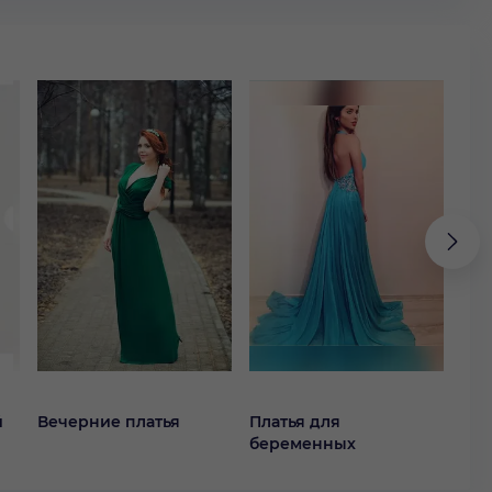
й
Вечерние платья
Платья для
Кок
беременных