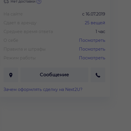
Нет доставки
На сайте
с
16.07.2019
Сдает в аренду
25
вещей
Среднее время ответа
1 час
О себе
Посмотреть
Правила и штрафы
Посмотреть
Режим работы
Посмотреть
Сообщение
Зачем оформлять сделку на Next2U?
0 руб.
/
3 дня
1 200 руб.
/
3 дня
4 800 руб.
/
тье "Кокетка"
Платье "Черный атлас"
Платье "Че
кружево"