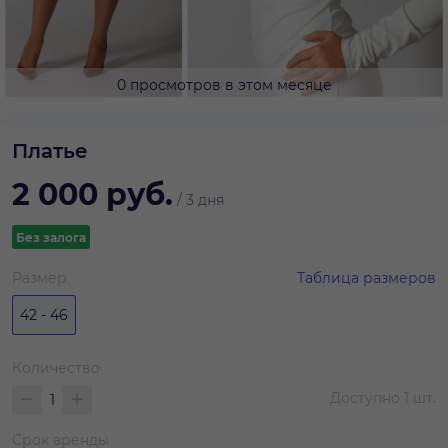
0 просмотров в этом месяце
Платье
2 000
руб.
/
3 дня
Без залога
Размер
Таблица размеров
42 - 46
Количество
Доступно
1
шт.
Срок аренды