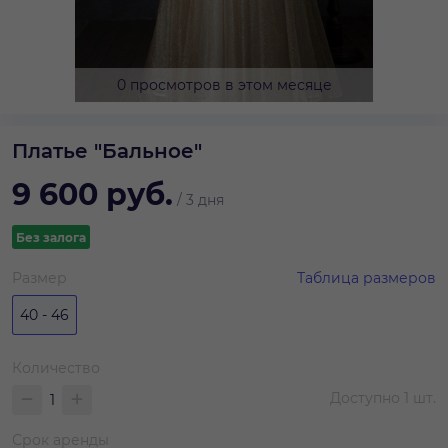
0 просмотров в этом месяце
Платье "Бальное"
9 600
руб.
/
3 дня
Без залога
Размер
Таблица размеров
40 - 46
Количество
Доступно
1
шт.
Срок аренды