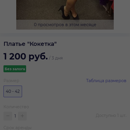
0 просмотров в этом месяце
Платье "Кокетка"
1 200
руб.
/
3 дня
Без залога
Размер
Таблица размеров
40 - 42
Количество
Доступно
1
шт.
Срок аренды