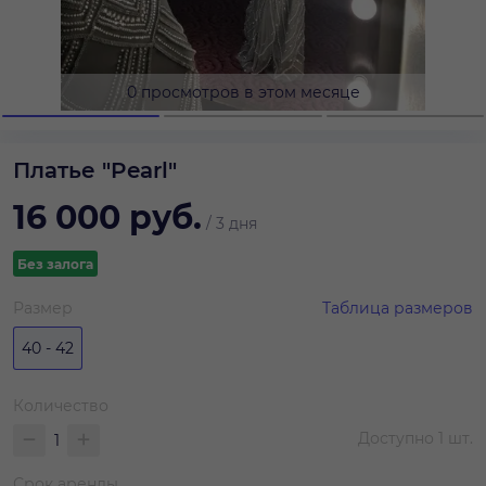
0 просмотров в этом месяце
Платье "Pearl"
16 000
руб.
/
3 дня
Без залога
Размер
Таблица размеров
40 - 42
Количество
Доступно
1
шт.
Срок аренды