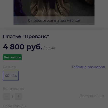
0 просмотров в этом месяце
Платье "Прованс"
4 800
руб.
/
3 дня
Без залога
Размер
Таблица размеров
40 - 44
Количество
Доступно
1
шт.
Срок аренды