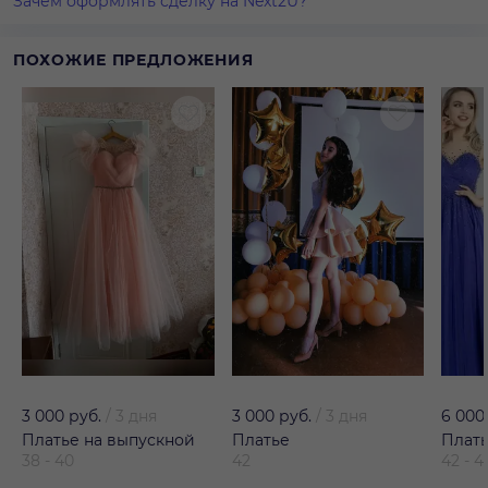
Зачем оформлять сделку на Next2U?
ПОХОЖИЕ ПРЕДЛОЖЕНИЯ
3 000 руб.
/
3 дня
3 000 руб.
/
3 дня
6 000
Платье на выпускной
Платье
Плат
38 - 40
42
42 - 4