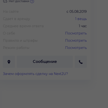
Нет доставки
На сайте
с
05.08.2019
Сдает в аренду
1
вещь
Среднее время ответа
1 час
О себе
Посмотреть
Правила и штрафы
Посмотреть
Режим работы
Посмотреть
Сообщение
Зачем оформлять сделку на Next2U?