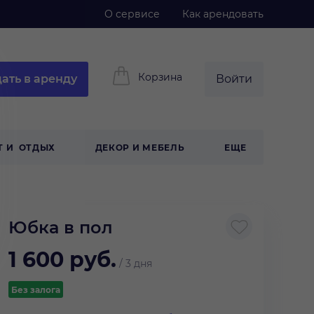
О сервисе
Как арендовать
Корзина
ать в аренду
Войти
Т И ОТДЫХ
ДЕКОР И МЕБЕЛЬ
ЕЩЕ
Юбка в пол
1 600
руб.
/
3 дня
Без залога