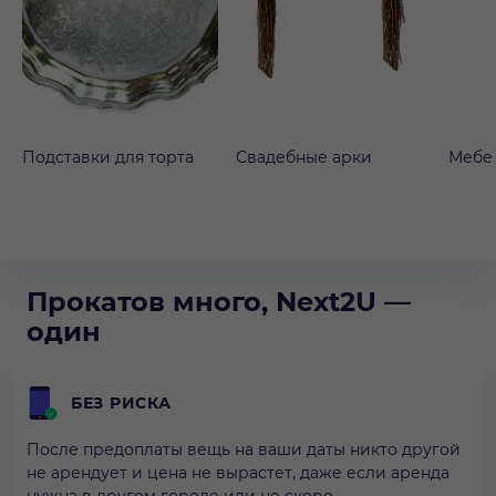
Подставки для торта
Свадебные арки
Мебе
Прокатов много, Next2U —
один
БЕЗ РИСКА
После предоплаты вещь на ваши даты никто другой
не арендует и цена не вырастет, даже если аренда
нужна в другом городе или не скоро