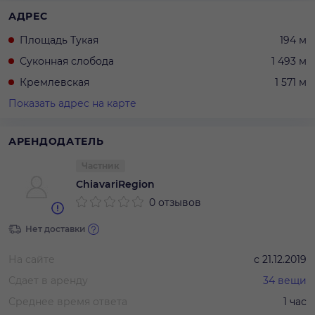
АДРЕС
Площадь Тукая
194 м
Суконная слобода
1 493 м
Кремлевская
1 571 м
Показать адрес на карте
АРЕНДОДАТЕЛЬ
Частник
ChiavariRegion
0 отзывов
Нет доставки
На сайте
с
21.12.2019
Сдает в аренду
34
вещи
Среднее время ответа
1 час