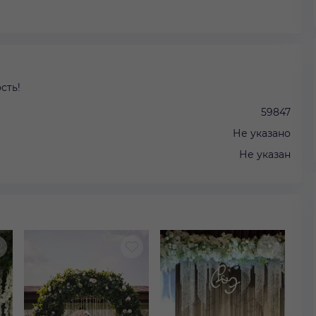
сть!
59847
Не указано
Не указан