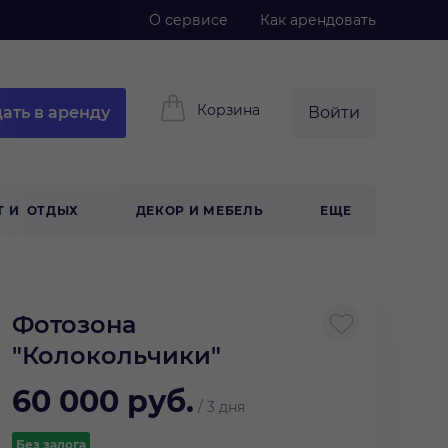
О сервисе
Как арендовать
Корзина
ать в аренду
Войти
Т И ОТДЫХ
ДЕКОР И МЕБЕЛЬ
ЕЩЕ
Фотозона
"Колокольчики"
60 000
руб.
/
3 дня
Без залога