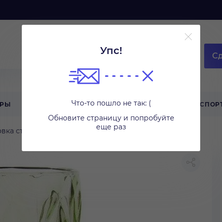
Упс!
Сд
Что-то пошло не так: (
АРЫ
ТЕХНИКА ДЛЯ ДОМА
ТУРИЗМ
СПОР
Обновите страницу и попробуйте
еще раз
вка стола
Бокалы и стаканы