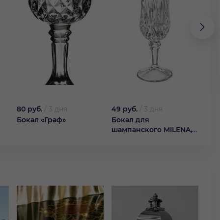
80 руб.
/
3 дня
49 руб.
/
3 дня
129 
Бокал «Граф»
Бокал для
Бок
шампанского MILENA,
зол
200 м