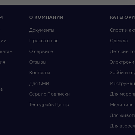
М
О КОМПАНИИ
КАТЕГОР
у
Документы
Спорт и ак
ции
Пресса о нас
Одежда
катам
О сервисе
Детские т
ия
Отзывы
Электрони
Контакты
Хобби и от
Для СМИ
Инструмен
га
Сервис Подписки
Для мероп
Тест-драйв Центр
Медицинск
Для живот
Для взросл