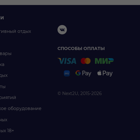
ИИ
тивный отдых
СПОСОБЫ ОПЛАТЫ
овары
ка
дых
ты
© Next2U, 2015-2026
риятий
ое оборудование
ных
ых 18+