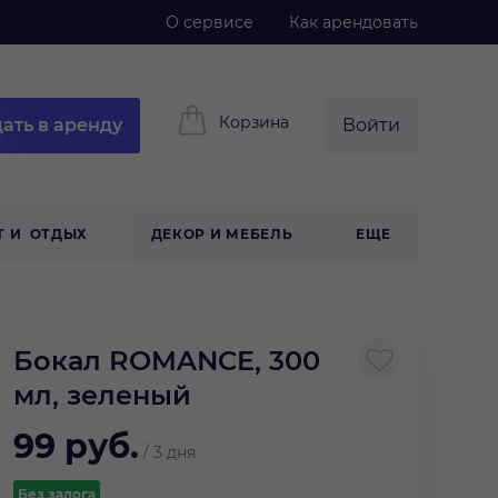
О сервисе
Как арендовать
Корзина
ать в аренду
Войти
Т И ОТДЫХ
ДЕКОР И МЕБЕЛЬ
ЕЩЕ
Бокал ROMANCE, 300
мл, зеленый
99
руб.
/
3 дня
Без залога