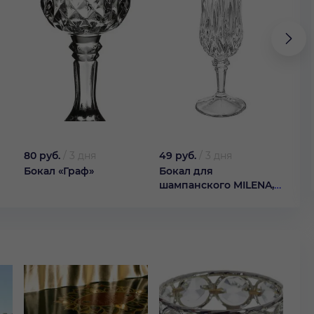
80 руб.
/
3 дня
49 руб.
/
3 дня
129 
Бокал «Граф»
Бокал для
Бок
шампанского MILENA,
зол
200 м