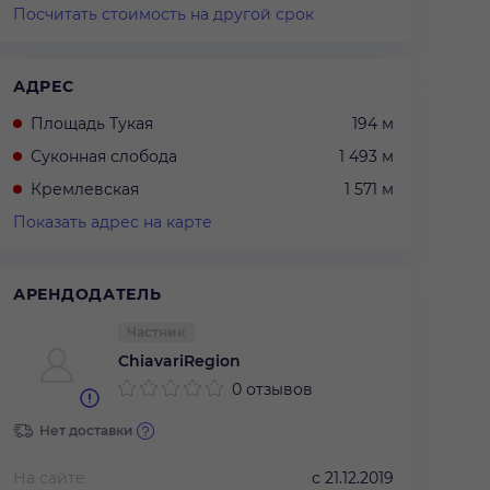
Посчитать стоимость на другой срок
АДРЕС
Площадь Тукая
194 м
Суконная слобода
1 493 м
Кремлевская
1 571 м
Показать адрес на карте
АРЕНДОДАТЕЛЬ
Частник
ChiavariRegion
0 отзывов
Нет доставки
На сайте
с
21.12.2019