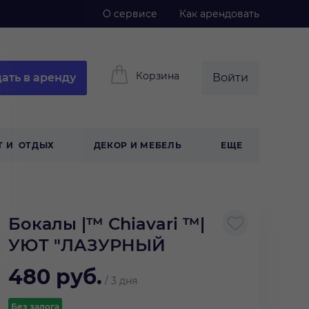
О сервисе
Как арендовать
Корзина
ать в аренду
Войти
Т И ОТДЫХ
ДЕКОР И МЕБЕЛЬ
ЕЩЕ
Бокалы |™ Сhiavari ™|
УЮТ "ЛАЗУРНЫЙ
480
руб.
/
3 дня
Без залога