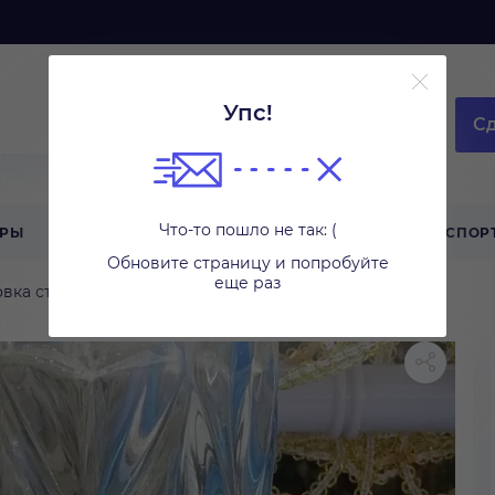
Упс!
Сд
Что-то пошло не так: (
АРЫ
ТЕХНИКА ДЛЯ ДОМА
ТУРИЗМ
СПОР
Обновите страницу и попробуйте
еще раз
вка стола
Бокалы и стаканы