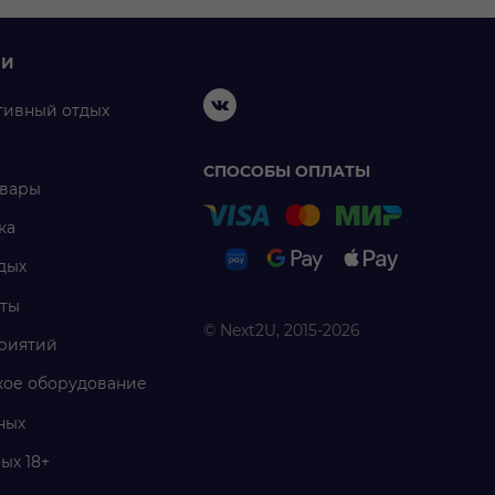
ИИ
тивный отдых
СПОСОБЫ ОПЛАТЫ
овары
ка
дых
ты
© Next2U, 2015-2026
риятий
ое оборудование
ных
ых 18+