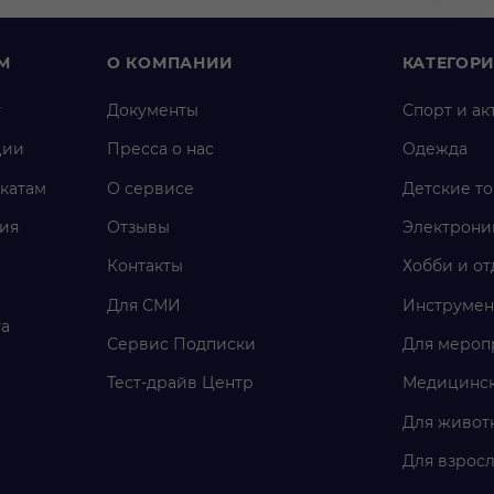
М
О КОМПАНИИ
КАТЕГОР
у
Документы
Спорт и ак
ции
Пресса о нас
Одежда
катам
О сервисе
Детские т
ия
Отзывы
Электрони
Контакты
Хобби и от
Для СМИ
Инструмен
га
Сервис Подписки
Для мероп
Тест-драйв Центр
Медицинск
Для живот
Для взросл