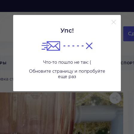
Упс!
Сд
Что-то пошло не так: (
АРЫ
ТЕХНИКА ДЛЯ ДОМА
ТУРИЗМ
СПОР
Обновите страницу и попробуйте
еще раз
вка стола
Бокалы и стаканы