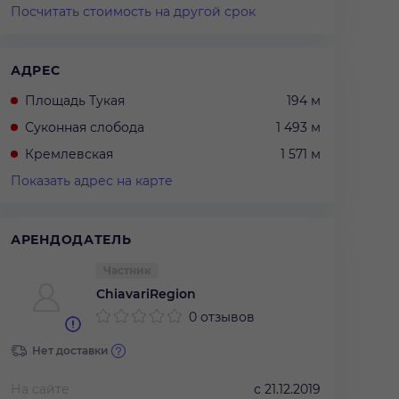
Посчитать стоимость на другой срок
АДРЕС
Площадь Тукая
194 м
Суконная слобода
1 493 м
Кремлевская
1 571 м
Показать адрес на карте
АРЕНДОДАТЕЛЬ
Частник
ChiavariRegion
0 отзывов
Нет доставки
На сайте
с
21.12.2019