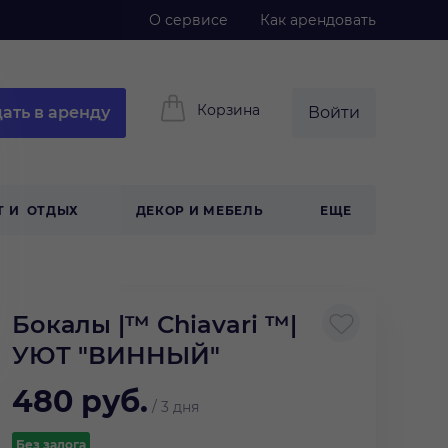
О сервисе
Как арендовать
Корзина
ать в аренду
Войти
Т И ОТДЫХ
ДЕКОР И МЕБЕЛЬ
ЕЩЕ
Бокалы |™ Сhiavari ™|
УЮТ "ВИННЫЙ"
480
руб.
/
3 дня
Без залога