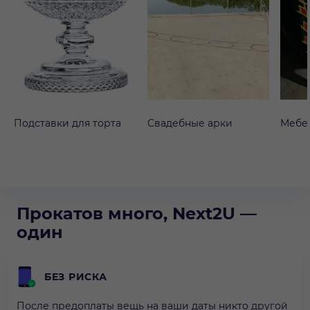
Подставки для торта
Свадебные арки
Мебе
Прокатов много, Next2U —
один
БЕЗ РИСКА
После предоплаты вещь на ваши даты никто другой