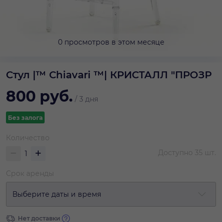
0 просмотров в этом месяце
Стул |™ Сhiavari ™| КРИСТАЛЛ "ПРОЗР
800
руб.
/
3 дня
Без залога
Количество
Доступно
35
шт.
Срок аренды
Выберите даты и время
Нет доставки