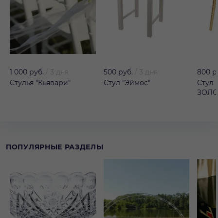
1 000 руб.
/
3 дня
500 руб.
/
3 дня
800 р
Стулья "Кьявари"
Стул "Эймос"
Стул 
ЗОЛ
ПОПУЛЯРНЫЕ РАЗДЕЛЫ