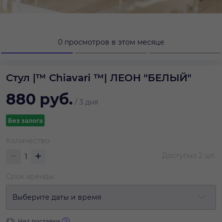
0 просмотров в этом месяце
Стул |™ Сhiavari ™| ЛЕОН "БЕЛЫЙ"
880
руб.
/
3 дня
Без залога
Количество
Доступно
2
шт.
Срок аренды
Выберите даты и время
Нет доставки