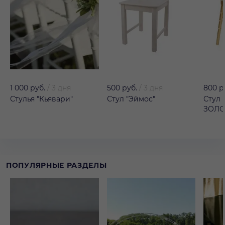
1 000 руб.
/
3 дня
500 руб.
/
3 дня
800 р
Стулья "Кьявари"
Стул "Эймос"
Стул 
ЗОЛ
ПОПУЛЯРНЫЕ РАЗДЕЛЫ