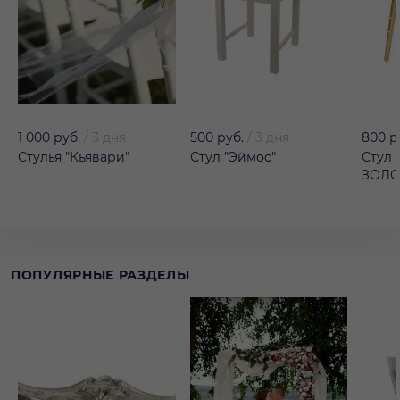
1 000 руб.
/
3 дня
500 руб.
/
3 дня
800 р
Стулья "Кьявари"
Стул "Эймос"
Стул 
ЗОЛ
ПОПУЛЯРНЫЕ РАЗДЕЛЫ