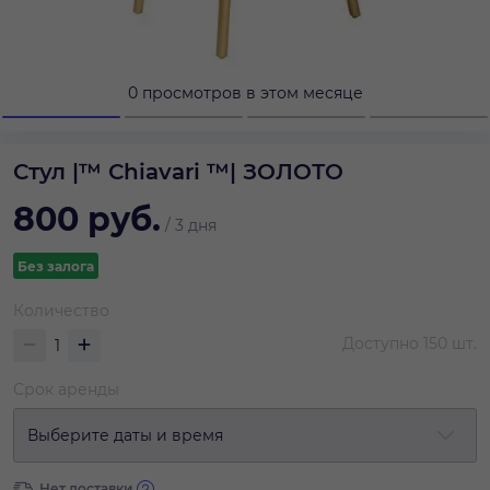
0 просмотров в этом месяце
Стул |™ Сhiavari ™| ЗОЛОТО
800
руб.
/
3 дня
Без залога
Количество
Доступно
150
шт.
Срок аренды
Выберите даты и время
Нет доставки