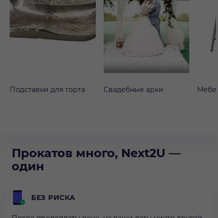
Подставки для торта
Свадебные арки
Мебе
Прокатов много, Next2U —
один
БЕЗ РИСКА
После предоплаты вещь на ваши даты никто другой