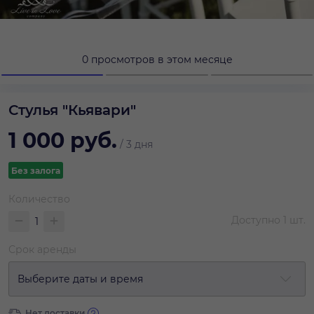
0 просмотров в этом месяце
Стулья "Кьявари"
1 000
руб.
/
3 дня
Без залога
Количество
Доступно
1
шт.
Срок аренды
Выберите даты и время
Нет доставки