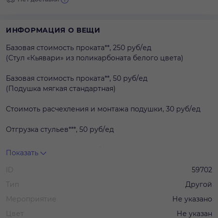
ИНФОРМАЦИЯ О ВЕЩИ
Базовая стоимость проката**, 250 руб/ед
(Стул «Кьявари» из поликарбоната белого цвета)
Базовая стоимость проката**, 50 руб/ед
(Подушка мягкая стандартная)
Стоимоть расчехления и монтажа подушки, 30 руб/ед
Отгрузка стульев***, 50 руб/ед
Погрузка стульев***,50 руб/ед
Показать
ID
59702
Тип
Другой
Мероприятие
Не указано
Цвет
Не указан