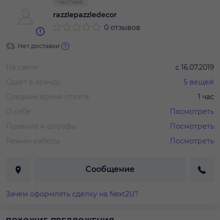
Частник
razzlepazzledecor
0 отзывов
Нет доставки
На сайте
с
16.07.2019
Сдает в аренду
5
вещей
Среднее время ответа
1 час
О себе
Посмотреть
Правила и штрафы
Посмотреть
Режим работы
Посмотреть
Сообщение
Зачем оформлять сделку на Next2U?