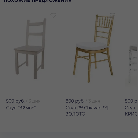
ПОХОЖИЕ ПРЕДЛОЖЕНИЯ
500 руб.
/
3 дня
800 руб.
/
3 дня
800 р
Стул "Эймос"
Стул |™ Сhiavari ™|
Стул 
ЗОЛОТО
КРИС