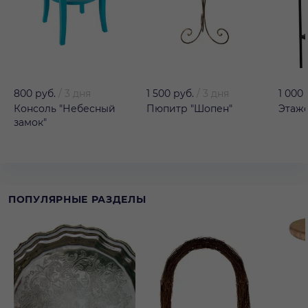
800 руб.
/
3 дня
1 500 руб.
/
3 дня
1 000 
Консоль "Небесный
Пюпитр "Шопен"
Этаже
замок"
ПОПУЛЯРНЫЕ РАЗДЕЛЫ